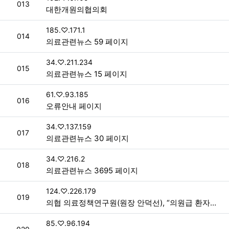
번호
013
대한개원의협의회
접속자
185.♡.171.1
번호
014
의료관련뉴스 59 페이지
접속자
34.♡.211.234
번호
015
의료관련뉴스 15 페이지
접속자
61.♡.93.185
번호
016
오류안내 페이지
접속자
34.♡.137.159
번호
017
의료관련뉴스 30 페이지
접속자
34.♡.216.2
번호
018
의료관련뉴스 3695 페이지
접속자
124.♡.226.179
번호
019
의협 의료정책연구원(원장 안덕선), “의원급 환자안전, 대형병원 모델 단순 복사 아냐” > 일일 주요뉴스
접속자
85.♡.96.194
번호