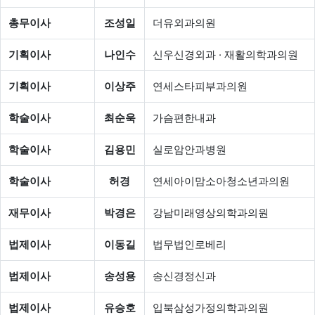
총무이사
조성일
더유외과의원
기획이사
나인수
신우신경외과 · 재활의학과의원
기획이사
이상주
연세스타피부과의원
학술이사
최순욱
가슴편한내과
학술이사
김용민
실로암안과병원
학술이사
허경
연세아이맘소아청소년과의원
재무이사
박경은
강남미래영상의학과의원
법제이사
이동길
법무법인로베리
법제이사
송성용
송신경정신과
법제이사
유승호
입북삼성가정의학과의원