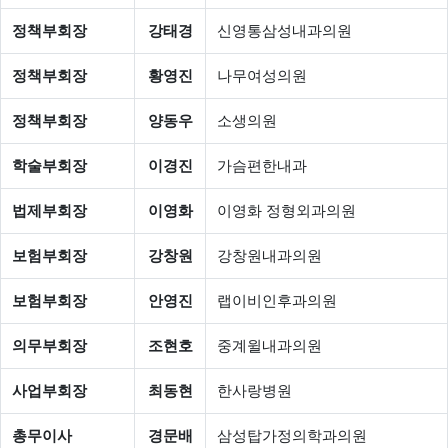
정책부회장
강태경
신영통삼성내과의원
정책부회장
황영진
나무여성의원
정책부회장
양동우
소생의원
학술부회장
이경진
가슴편한내과
법제부회장
이영화
이영화 정형외과의원
보험부회장
강창원
강창원내과의원
보험부회장
안영진
랩이비인후과의원
의무부회장
조현호
중계윌내과의원
사업부회장
최동현
한사랑병원
총무이사
경문배
삼성탑가정의학과의원