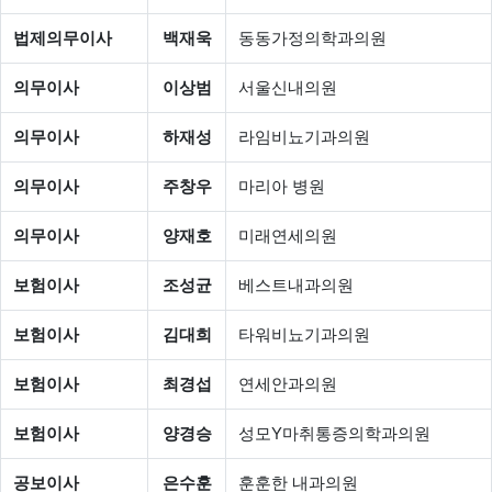
법제의무이사
백재욱
동동가정의학과의원
의무이사
이상범
서울신내의원
의무이사
하재성
라임비뇨기과의원
의무이사
주창우
마리아 병원
의무이사
양재호
미래연세의원
보험이사
조성균
베스트내과의원
보험이사
김대희
타워비뇨기과의원
보험이사
최경섭
연세안과의원
보험이사
양경승
성모Y마취통증의학과의원
공보이사
은수훈
훈훈한 내과의원