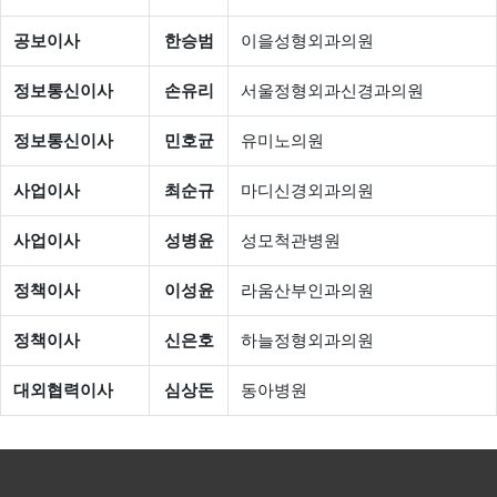
공보이사
한승범
이을성형외과의원
정보통신이사
손유리
서울정형외과신경과의원
정보통신이사
민호균
유미노의원
사업이사
최순규
마디신경외과의원
사업이사
성병윤
성모척관병원
정책이사
이성윤
라움산부인과의원
정책이사
신은호
하늘정형외과의원
대외협력이사
심상돈
동아병원