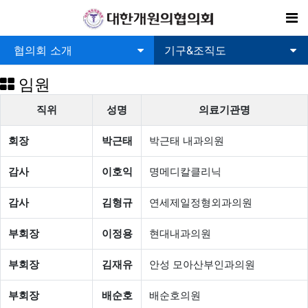
기
협의회 소개
기구&조직도
임원
직위
성명
의료기관명
회장
박근태
박근태 내과의원
감사
이호익
명메디칼클리닉
감사
김형규
연세제일정형외과의원
부회장
이정용
현대내과의원
부회장
김재유
안성 모아산부인과의원
부회장
배순호
배순호의원