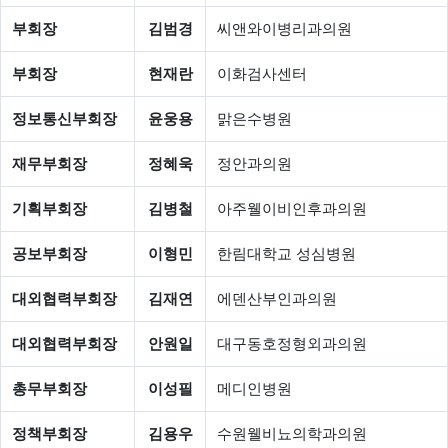
부회장
김범경
씨앤와이병리과의원
부회장
현재란
이화검사센터
정보통신부회장
윤웅용
맑은수병원
재무부회장
정혜욱
정안과의원
기획부회장
김병철
아주웰이비인후과의원
공보부회장
이형민
한림대학교 성심병원
대외협력부회장
김재연
에덴산부인과의원
대외협력부회장
안원일
대구동호정형외과의원
총무부회장
이성필
메디인병원
정책부회장
김용우
수원웰비뇨의학과의원